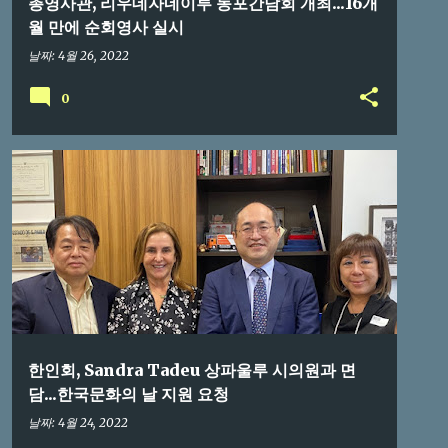
총영사관, 리우데자네이루 동포간담회 개최...16개
월 만에 순회영사 실시
날짜:
4월 26, 2022
0
브라질교민
한인회, Sandra Tadeu 상파울루 시의원과 면
담...한국문화의 날 지원 요청
날짜:
4월 24, 2022