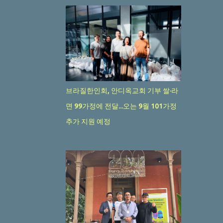
5월 2025
20
4월 2025
17
3월 2025
20
2월 2025
20
1월 2025
브라질한인회, 안디옥교회 기부 쌀·라
21
12월 2024
면 99가정에 전달...오는 9월 101가정
23
11월 2024
추가 지원 예정
26
10월 2024
17
9월 2024
31
8월 2024
23
7월 2024
23
6월 2024
30
5월 2024