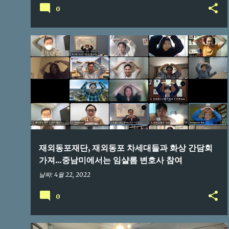
0
한국뉴스
재외동포재단, 재외동포 차세대들과 화상 간담회
가져...중남미에서는 임샬롬 변호사 참여
날짜:
4월 22, 2022
0