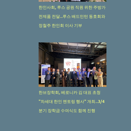
한인사회, 루스 공원 직원 위한 주방가
24
4월 2024
전제품 전달...루스 배드민턴 동호회와
24
3월 2024
정철주 한인회 이사 기부
20
2월 2024
19
1월 2024
36
12월 2023
31
11월 2023
29
10월 2023
20
9월 2023
한브장학회, 베로니카 김 대표 초청
38
8월 2023
"차세대 한인 멘토링 행사" 개최...3/4
23
7월 2023
분기 장학금 수여식도 함께 진행
45
6월 2023
40
5월 2023