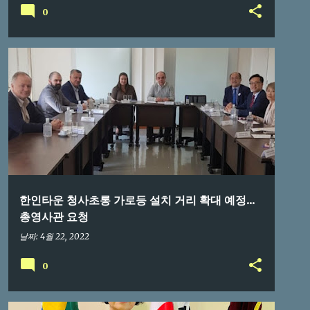
0
브라질교민
한인타운 청사초롱 가로등 설치 거리 확대 예정...
총영사관 요청
날짜:
4월 22, 2022
0