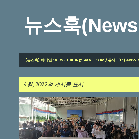
뉴스훅(News 
[뉴스훅] 이메일 : NEWSHUKBR@GMAIL.COM / 문의 : (11)99955-
4월, 2022의 게시물 표시
글
브라질교민