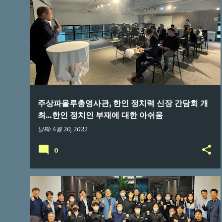
브라질교민
주상파울루총영사관, 한인 정치력 신장 간담회 개
최...한인 정치인 부재에 대한 아쉬움
날짜:
4월 20, 2022
0
브라질교민