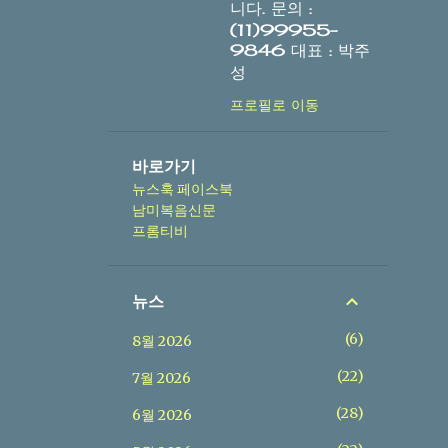
니다. 문의 :
(11)99955-
9846 대표 : 박주
성
프로필로 이동
바로가기
뉴스훅 페이스북
남미복음신문
프롬티비
뉴스
6
8월 2026
22
7월 2026
28
6월 2026