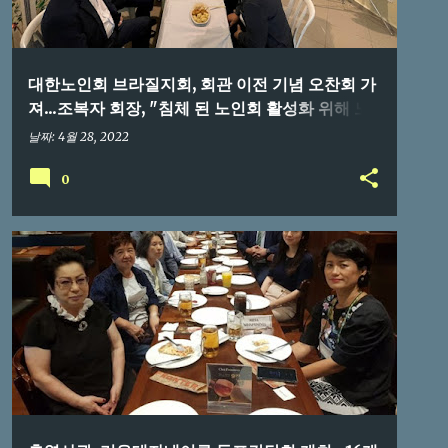
대한노인회 브라질지회, 회관 이전 기념 오찬회 가
져...조복자 회장, "침체 된 노인회 활성화 위해 노
력"
날짜:
4월 28, 2022
0
브라질교민