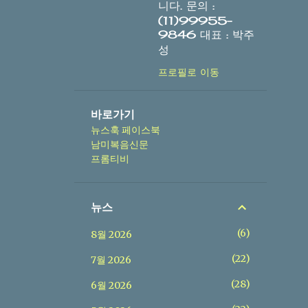
니다. 문의 :
(11)99955-
9846 대표 : 박주
성
프로필로 이동
바로가기
뉴스훅 페이스북
남미복음신문
프롬티비
뉴스
6
8월 2026
22
7월 2026
28
6월 2026