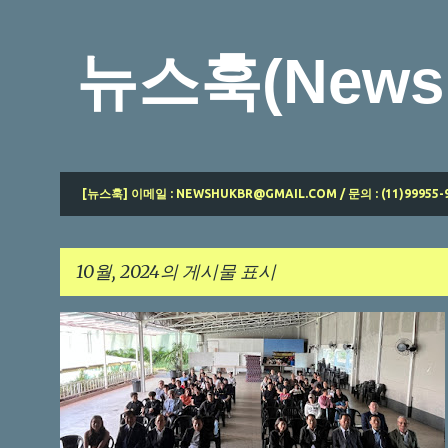
뉴스훅(News 
[뉴스훅] 이메일 : NEWSHUKBR@GMAIL.COM / 문의 : (11)99955-
10월, 2024의 게시물 표시
글
브라질교민