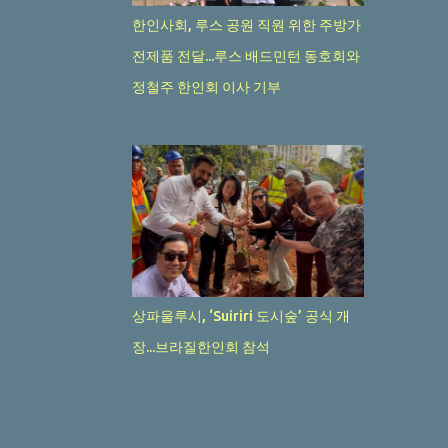
한인사회, 루스 공원 직원 위한 주방가
24
4월 2024
전제품 전달...루스 배드민턴 동호회와
24
3월 2024
정철주 한인회 이사 기부
20
2월 2024
19
1월 2024
36
12월 2023
31
11월 2023
29
10월 2023
20
9월 2023
상파울루시, ‘Suiriri 도시숲’ 공식 개
38
8월 2023
장...브라질한인회 참석
23
7월 2023
45
6월 2023
40
5월 2023