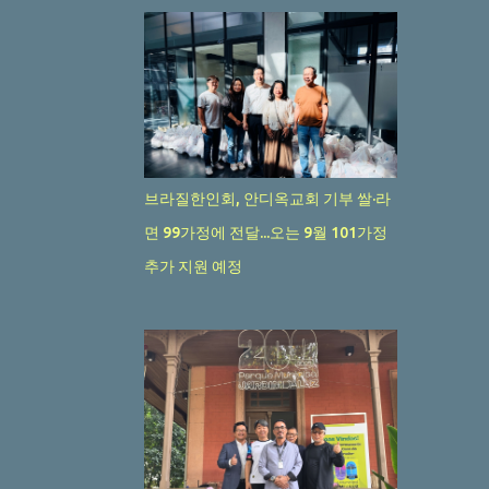
5월 2025
20
4월 2025
17
3월 2025
20
2월 2025
20
1월 2025
브라질한인회, 안디옥교회 기부 쌀·라
21
12월 2024
면 99가정에 전달...오는 9월 101가정
23
11월 2024
추가 지원 예정
26
10월 2024
17
9월 2024
31
8월 2024
23
7월 2024
23
6월 2024
30
5월 2024