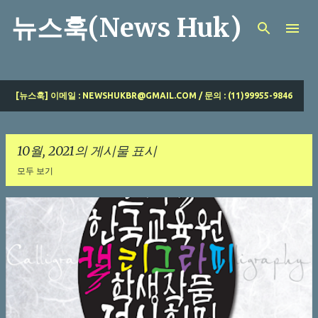
기본 콘텐츠로 건너뛰기
뉴스훅(News Huk)
[뉴스훅] 이메일 : NEWSHUKBR@GMAIL.COM / 문의 : (11)99955-9846
10월, 2021의 게시물 표시
모두 보기
글