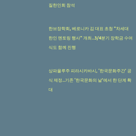
질한인회 참석
한브장학회, 베로니카 김 대표 초청 "차세대
한인 멘토링 행사" 개최...3/4분기 장학금 수여
식도 함께 진행
상파울루주 피라시카바시, ‘한국문화주간’ 공
식 제정...기존 ‘한국문화의 날’에서 한 단계 확
대