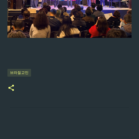
브라질교민
댓
글