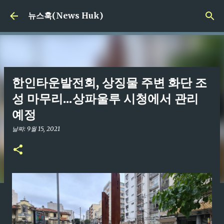
기본 콘텐츠로 건너뛰기
뉴스훅(News Huk)
한인타운발전회, 상징물 주변 화단 조
성 마무리...상파울루 시청에서 관리
예정
날짜:
9월 15, 2021