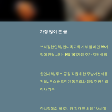
가장 많이 본 글
브라질한인회, 안디옥교회 기부 쌀·라면 99가
정에 전달...오는 9월 101가정 추가 지원 예정
한인사회, 루스 공원 직원 위한 주방가전제품
전달...루스 배드민턴 동호회와 정철주 한인회
이사 기부
한브장학회, 베로니카 김 대표 초청 "차세대