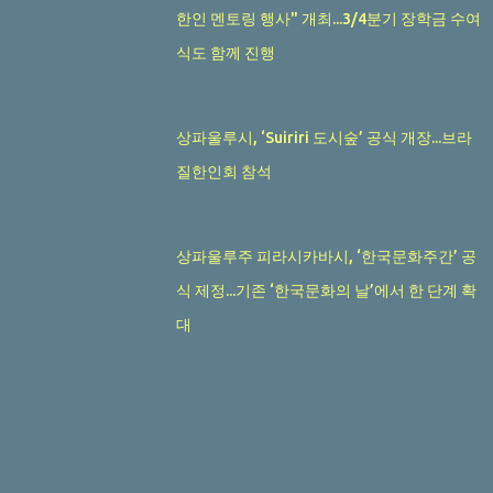
한인 멘토링 행사" 개최...3/4분기 장학금 수여
식도 함께 진행
상파울루시, ‘Suiriri 도시숲’ 공식 개장...브라
질한인회 참석
상파울루주 피라시카바시, ‘한국문화주간’ 공
식 제정...기존 ‘한국문화의 날’에서 한 단계 확
대