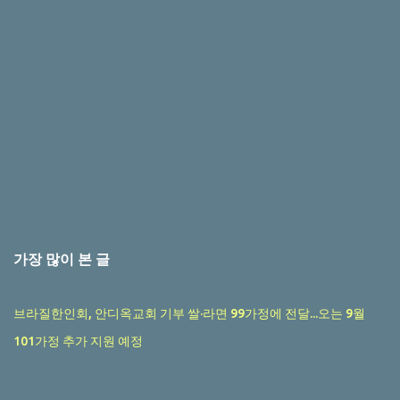
가장 많이 본 글
브라질한인회, 안디옥교회 기부 쌀·라면 99가정에 전달...오는 9월
101가정 추가 지원 예정