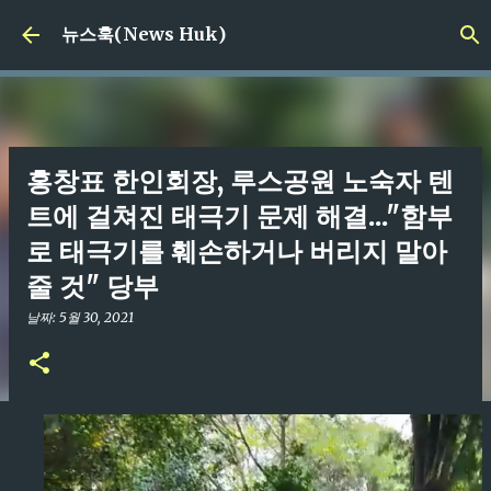
기본 콘텐츠로 건너뛰기
뉴스훅(News Huk)
홍창표 한인회장, 루스공원 노숙자 텐
트에 걸쳐진 태극기 문제 해결..."함부
로 태극기를 훼손하거나 버리지 말아
줄 것" 당부
날짜:
5월 30, 2021