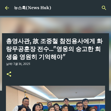
기본 콘텐츠로 건너뛰기
뉴스훅(News Huk)
총영사관, 故 조중철 참전용사에게 화
랑무공훈장 전수..."영웅의 숭고한 희
생을 영원히 기억해야"
날짜:
7월 16, 2025