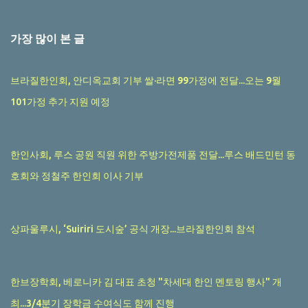
가장 많이 본 글
브라질한인회, 안디옥교회 기부 쌀·라면 99가정에 전달...오는 9월
101가정 추가 지원 예정
한인사회, 루스 공원 직원 위한 주방가전제품 전달...루스 배드민턴 동
호회와 정철주 한인회 이사 기부
상파울루시, ‘Suiriri 도시숲’ 공식 개장...브라질한인회 참석
한브장학회, 베로니카 김 대표 초청 "차세대 한인 멘토링 행사" 개
최...3/4분기 장학금 수여식도 함께 진행