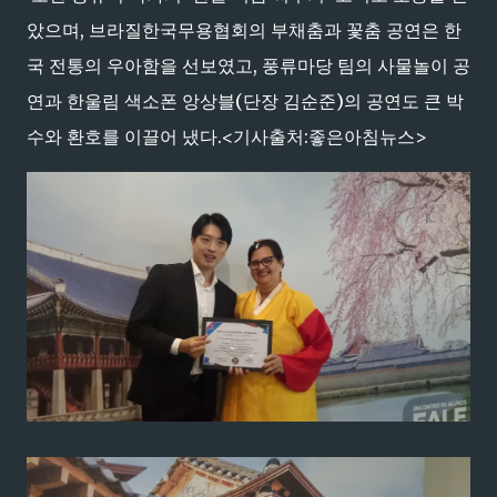
았으며, 브라질한국무용협회의 부채춤과 꽃춤 공연은 한
국 전통의 우아함을 선보였고, 풍류마당 팀의 사물놀이 공
연과 한울림 색소폰 앙상블(단장 김순준)의 공연도 큰 박
수와 환호를 이끌어 냈다.<기사출처:좋은아침뉴스>