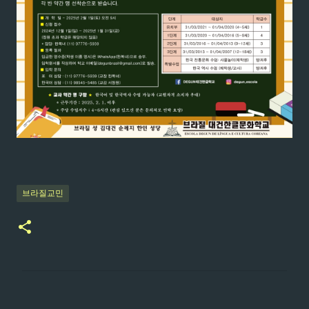
브라질교민
댓