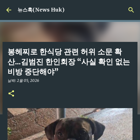
기본 콘텐츠로 건너뛰기
뉴스훅(News Huk)
봉헤찌로 한식당 관련 허위 소문 확
산...김범진 한인회장 “사실 확인 없는
비방 중단해야”
날짜:
2월 05, 2026