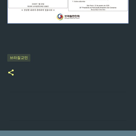
브라질교민
댓
글