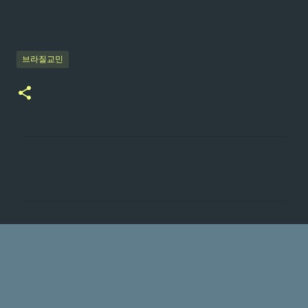
브라질교민
댓
글