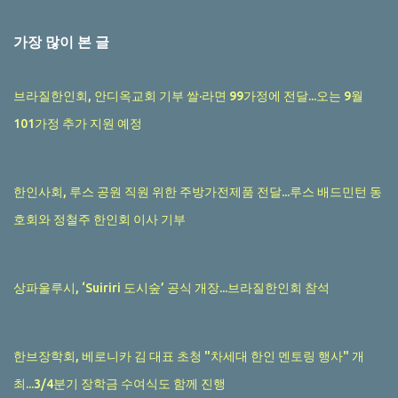
가장 많이 본 글
브라질한인회, 안디옥교회 기부 쌀·라면 99가정에 전달...오는 9월
101가정 추가 지원 예정
한인사회, 루스 공원 직원 위한 주방가전제품 전달...루스 배드민턴 동
호회와 정철주 한인회 이사 기부
상파울루시, ‘Suiriri 도시숲’ 공식 개장...브라질한인회 참석
한브장학회, 베로니카 김 대표 초청 "차세대 한인 멘토링 행사" 개
최...3/4분기 장학금 수여식도 함께 진행