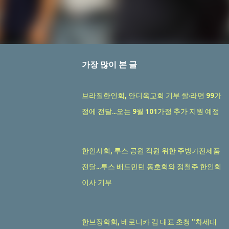
가장 많이 본 글
브라질한인회, 안디옥교회 기부 쌀·라면 99가
정에 전달...오는 9월 101가정 추가 지원 예정
한인사회, 루스 공원 직원 위한 주방가전제품
전달...루스 배드민턴 동호회와 정철주 한인회
이사 기부
한브장학회, 베로니카 김 대표 초청 "차세대