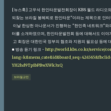
[뉴스훅] 고우석 한인타운발전회장이 KBS 월드 라디오와 
되찾는 브라질 봉헤찌로 한인타운"이라는 제목으로 인터
이날 한상헌 아나운서가 진행하는 "한민족 네트워크"와의
터를 소개하였으며, 한인타운발전회 등에 대해서도 이야기
고 회장은 대한민국 정부의 협조와 지원의 필요성 등에 대
■ 방송 듣기 링크 -
http://world.kbs.co.kr/service/c
lang=k&menu_cate&id&board_seq=424565&fbcli
YH2hd9Tp1bPBwXWk3xQ
브라질교민