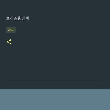
브라질한인회
광고
댓
글