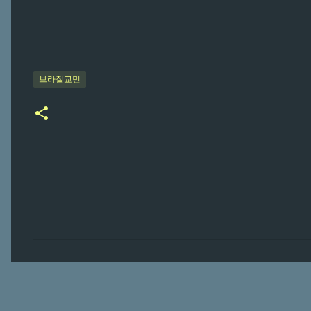
브라질교민
댓
글