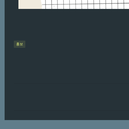
홍보
댓
글