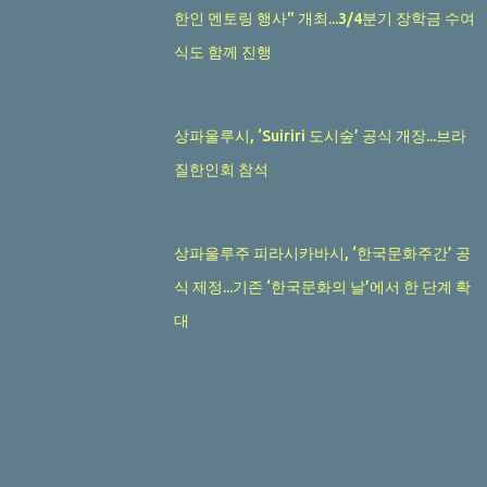
한인 멘토링 행사" 개최...3/4분기 장학금 수여
식도 함께 진행
상파울루시, ‘Suiriri 도시숲’ 공식 개장...브라
질한인회 참석
상파울루주 피라시카바시, ‘한국문화주간’ 공
식 제정...기존 ‘한국문화의 날’에서 한 단계 확
대