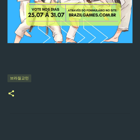
브라질교민
댓
글