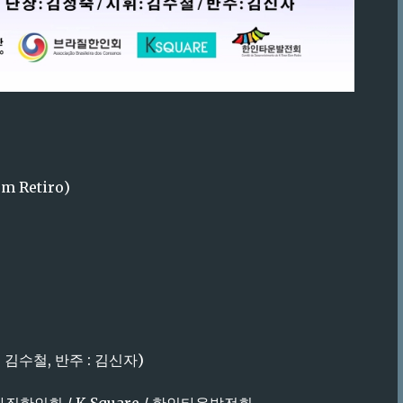
m Retiro)
 김수철, 반주 : 김신자)