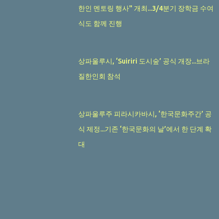
한인 멘토링 행사" 개최...3/4분기 장학금 수여
식도 함께 진행
상파울루시, ‘Suiriri 도시숲’ 공식 개장...브라
질한인회 참석
상파울루주 피라시카바시, ‘한국문화주간’ 공
식 제정...기존 ‘한국문화의 날’에서 한 단계 확
대