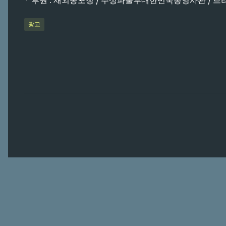
* 후원 : 재외동포청 / 주상파울루대한민국총영사관 / 브라질
광고
댓
글