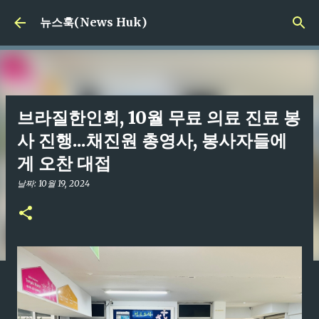
기본 콘텐츠로 건너뛰기
뉴스훅(News Huk)
브라질한인회, 10월 무료 의료 진료 봉
사 진행...채진원 총영사, 봉사자들에
게 오찬 대접
날짜:
10월 19, 2024