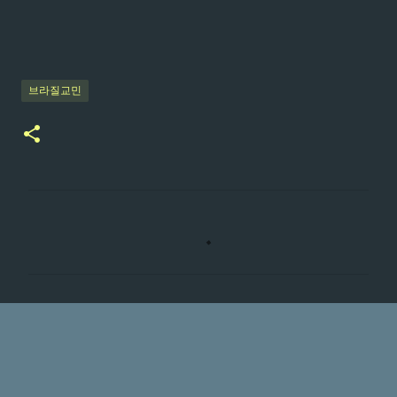
브라질교민
댓
글