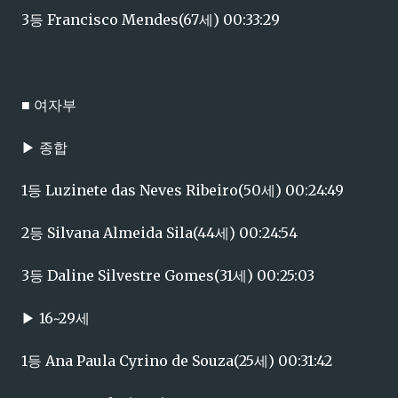
3등 Francisco Mendes(67세) 00:33:29
■ 여자부
▶ 종합
1등 Luzinete das Neves Ribeiro(50세) 00:24:49
2등 Silvana Almeida Sila(44세) 00:24:54
3등 Daline Silvestre Gomes(31세) 00:25:03
▶ 16~29세
1등 Ana Paula Cyrino de Souza(25세) 00:31:42