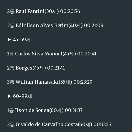
2등 Raul Fantini(30세) 00:20:56
3등 Edinilson Alves Betim(40세) 00:21:09
▶ 45~59세
1등 Carlos Silva Manoel(45세) 00:20:41
2등 Borges(45세) 00:21:41
3등 Willian Hamasaki(55세) 00:23:29
▶ 60~99세
1등 Ilson de Sousa(60세) 00:31:37
2등 Givaldo de Carvalho Costa(60세) 00:32:15