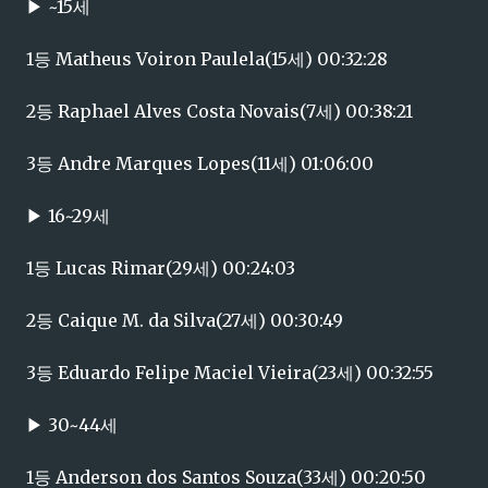
▶ ~15세
1등 Matheus Voiron Paulela(15세) 00:32:28
2등 Raphael Alves Costa Novais(7세) 00:38:21
3등 Andre Marques Lopes(11세) 01:06:00
▶ 16~29세
1등 Lucas Rimar(29세) 00:24:03
2등 Caique M. da Silva(27세) 00:30:49
3등 Eduardo Felipe Maciel Vieira(23세) 00:32:55
▶ 30~44세
1등 Anderson dos Santos Souza(33세) 00:20:50