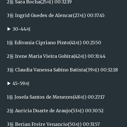
2등 Sara Rocha(25세) 00:32:19
3등 Ingrid Guedes de Alencar(27세) 00:37:45
▶ 30~44세
1등 Edivania Cipriano Pinto(41세) 00:25:50
2등 Irene Maria Vieira Gobira(42세) 00:31:44
3등 Claudia Vanessa Sabino Batista(39세) 00:32:18
▶ 45~59세
1등 Josefa Santos de Menezes(48세) 00:27:17
2등 Auricia Duarte de Araujo(53세) 00:30:52
3등 Berian Freire Venancio(50세) 00:31:57