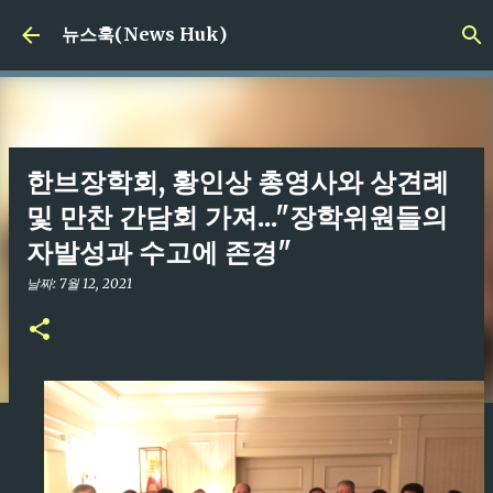
기본 콘텐츠로 건너뛰기
뉴스훅(News Huk)
한브장학회, 황인상 총영사와 상견례
및 만찬 간담회 가져..."장학위원들의
자발성과 수고에 존경"
날짜:
7월 12, 2021