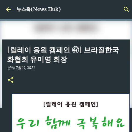
기본 콘텐츠로 건너뛰기
뉴스훅(News Huk)
[릴레이 응원 캠페인 ㊼] 브라질한국
화협회 유미영 회장
날짜:
7월 14, 2021