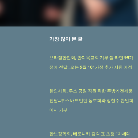
가장 많이 본 글
브라질한인회, 안디옥교회 기부 쌀·라면 99가
정에 전달...오는 9월 101가정 추가 지원 예정
한인사회, 루스 공원 직원 위한 주방가전제품
전달...루스 배드민턴 동호회와 정철주 한인회
이사 기부
한브장학회, 베로니카 김 대표 초청 "차세대