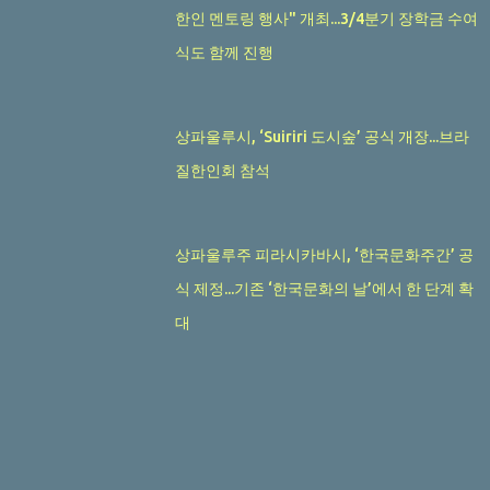
한인 멘토링 행사" 개최...3/4분기 장학금 수여
식도 함께 진행
상파울루시, ‘Suiriri 도시숲’ 공식 개장...브라
질한인회 참석
상파울루주 피라시카바시, ‘한국문화주간’ 공
식 제정...기존 ‘한국문화의 날’에서 한 단계 확
대