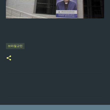
브라질교민
댓
글