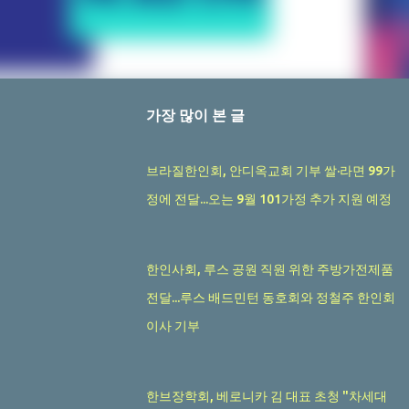
가장 많이 본 글
브라질한인회, 안디옥교회 기부 쌀·라면 99가
정에 전달...오는 9월 101가정 추가 지원 예정
한인사회, 루스 공원 직원 위한 주방가전제품
전달...루스 배드민턴 동호회와 정철주 한인회
이사 기부
한브장학회, 베로니카 김 대표 초청 "차세대