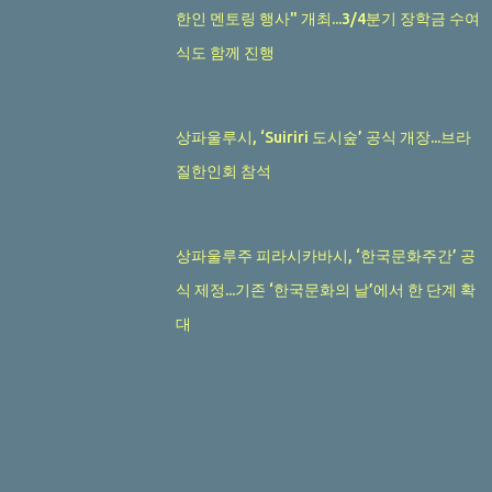
한인 멘토링 행사" 개최...3/4분기 장학금 수여
식도 함께 진행
상파울루시, ‘Suiriri 도시숲’ 공식 개장...브라
질한인회 참석
상파울루주 피라시카바시, ‘한국문화주간’ 공
식 제정...기존 ‘한국문화의 날’에서 한 단계 확
대