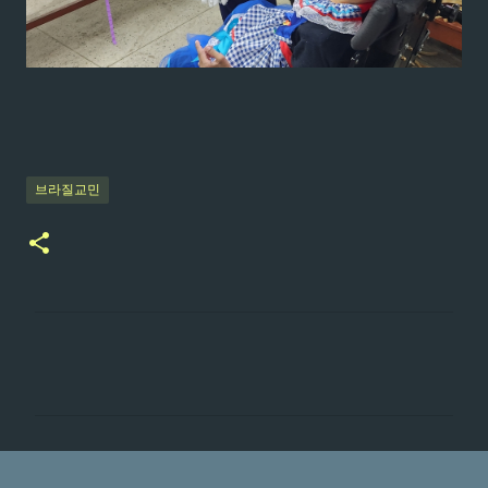
브라질교민
댓
글