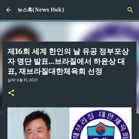
기본 콘텐츠로 건너뛰기
뉴스훅(News Huk)
제16회 세계 한인의 날 유공 정부포상
자 명단 발표...브라질에서 하윤상 대
표, 재브라질대한체육회 선정
날짜:
6월 15, 2023