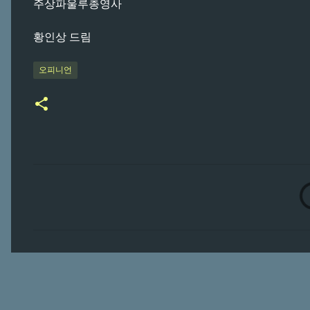
주상파울루총영사
황인상 드림
오피니언
댓
글