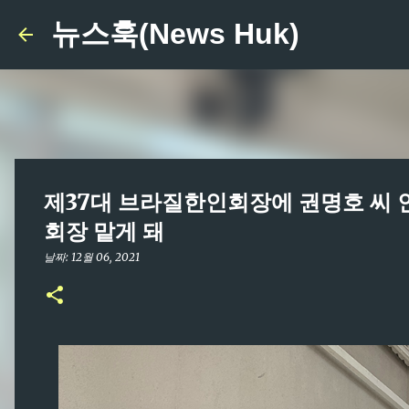
뉴스훅(News Huk)
제37대 브라질한인회장에 권명호 씨 인준
회장 맡게 돼
날짜:
12월 06, 2021