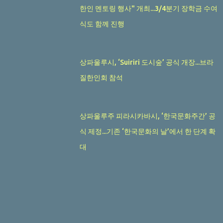
한인 멘토링 행사" 개최...3/4분기 장학금 수여
식도 함께 진행
상파울루시, ‘Suiriri 도시숲’ 공식 개장...브라
질한인회 참석
상파울루주 피라시카바시, ‘한국문화주간’ 공
식 제정...기존 ‘한국문화의 날’에서 한 단계 확
대