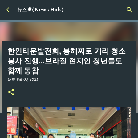
기본 콘텐츠로 건너뛰기
뉴스훅(News Huk)
한인타운발전회, 봉헤찌로 거리 청소
봉사 진행...브라질 현지인 청년들도
함께 동참
날짜:
9월 03, 2021