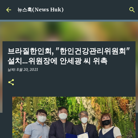
기본 콘텐츠로 건너뛰기
뉴스훅(News Huk)
브라질한인회, "한인건강관리위원회"
설치...위원장에 안세광 씨 위촉
날짜:
8월 20, 2021