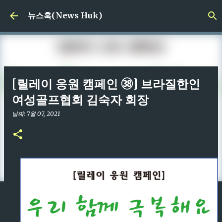
기본 콘텐츠로 건너뛰기
뉴스훅(News Huk)
[릴레이 응원 캠페인 ㊳] 브라질한인
여성골프협회 김숙자 회장
날짜:
7월 07, 2021