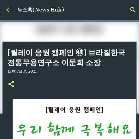
기본 콘텐츠로 건너뛰기
뉴스훅(News Huk)
[릴레이 응원 캠페인 ㊽] 브라질한국
전통무용연구소 이문희 소장
날짜:
7월 14, 2021