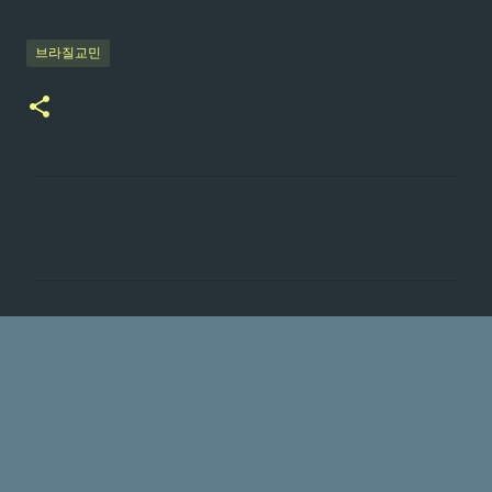
브라질교민
댓
글