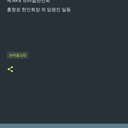
제36대 브라질한인회
홍창표 한인회장 외 임원진 일동
브라질교민
댓
글