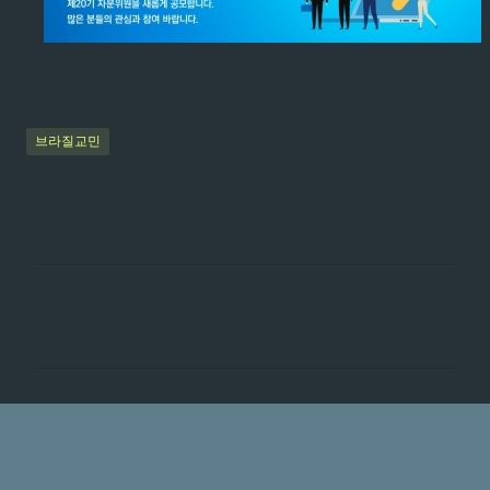
브라질교민
댓
글