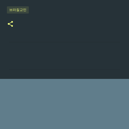
브라질교민
댓
글