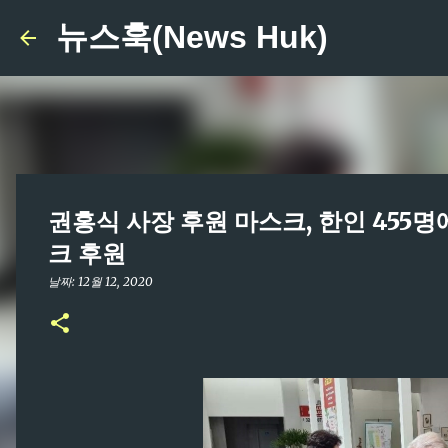
뉴스훅(News Huk)
권홍식 사장 후원 마스크, 한인 455명
크 후원
날짜:
12월 12, 2020