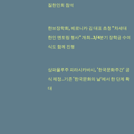
질한인회 참석
한브장학회, 베로니카 김 대표 초청 "차세대
한인 멘토링 행사" 개최...3/4분기 장학금 수여
식도 함께 진행
상파울루주 피라시카바시, ‘한국문화주간’ 공
식 제정...기존 ‘한국문화의 날’에서 한 단계 확
대