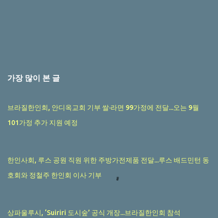
가장 많이 본 글
브라질한인회, 안디옥교회 기부 쌀·라면 99가정에 전달...오는 9월
101가정 추가 지원 예정
한인사회, 루스 공원 직원 위한 주방가전제품 전달...루스 배드민턴 동
호회와 정철주 한인회 이사 기부
상파울루시, ‘Suiriri 도시숲’ 공식 개장...브라질한인회 참석