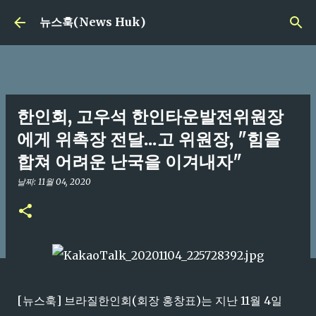
기본 콘텐츠로 건너뛰기
뉴스훅(News Huk)
한인회, 고우석 한인타운발전위원장
에게 위촉장 전달...고 위원장, "힘을
합쳐 어려운 난국을 이겨내자"
날짜:
11월 04, 2020
[뉴스훅] 브라질한인회(회장 홍창표)는 지난 11월 4일